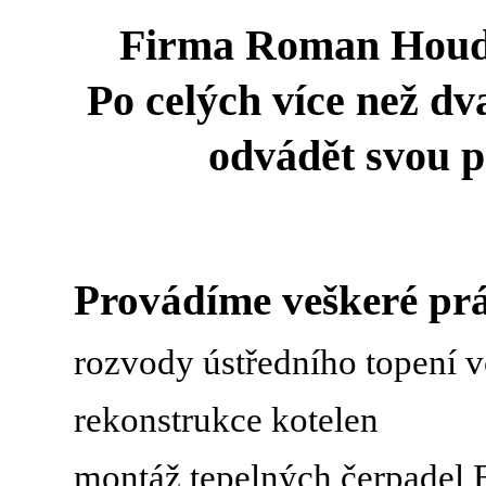
Firma Roman Houdek
Po celých více než dva
odvádět svou pr
Provádíme veškeré pr
rozvody ústředního topení v
rekonstrukce kotelen
montáž tepelných čerpade